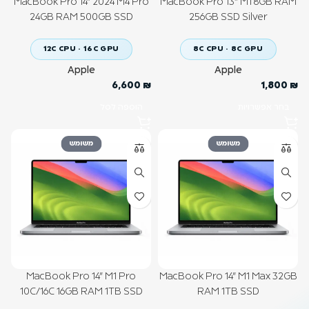
MacBook Pro 14" 2024 M4 Pro
MacBook Pro 13" M1 8GB RAM
24GB RAM 500GB SSD
256GB SSD Silver
12C CPU · 16C GPU
8C CPU · 8C GPU
Apple
Apple
6,600
₪
1,800
₪
הוספה לסל
בחר אפשרויות
משומש
משומש
MacBook Pro 14" M1 Pro
MacBook Pro 14" M1 Max 32GB
10C/16C 16GB RAM 1TB SSD
RAM 1TB SSD
Space Grey