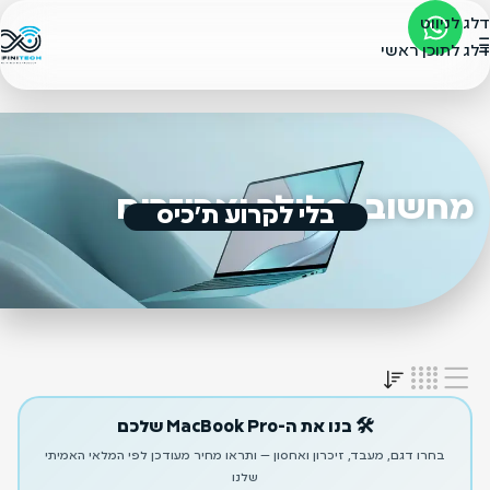
דלג לניווט
דלג לתוכן ראשי
מחשוב, סלולר ואביזרים
בלי לקרוע ת'כיס
🛠️ בנו את ה-MacBook Pro שלכם
בחרו דגם, מעבד, זיכרון ואחסון — ותראו מחיר מעודכן לפי המלאי האמיתי
שלנו