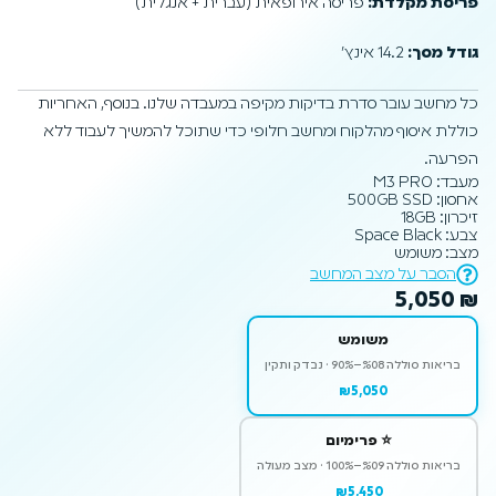
פריסת מקלדת:
פריסה אירופאית (עברית + אנגלית)
גודל מסך:
14.2 אינץ׳
כל מחשב עובר סדרת בדיקות מקיפה במעבדה שלנו. בנוסף, האחריות
כוללת איסוף מהלקוח ומחשב חלופי כדי שתוכל להמשיך לעבוד ללא
הפרעה.
מעבד: M3 PRO
אחסון: 500GB SSD
זיכרון: 18GB
צבע: Space Black
מצב: משומש
הסבר על מצב המחשב
5,050
₪
משומש
בריאות סוללה ⁦80%–90%⁩ · נבדק ותקין
₪5,050
⭐ פרימיום
בריאות סוללה ⁦90%–100%⁩ · מצב מעולה
₪5,450