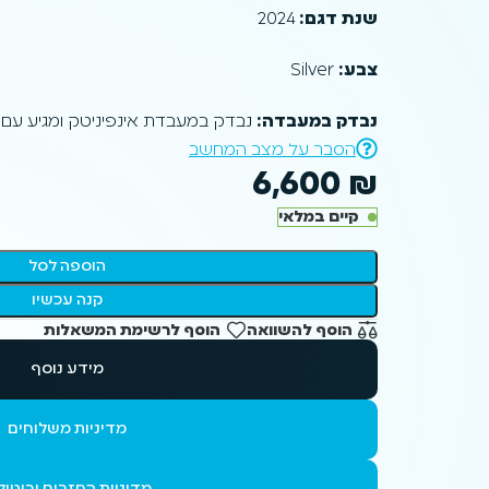
שנת דגם:
2024
צבע:
Silver
נבדק במעבדה:
נבדק במעבדת אינפיניטק ומגיע עם אחריות niCare
הסבר על מצב המחשב
6,600
₪
קיים במלאי
הוספה לסל
קנה עכשיו
הוסף להשוואה
הוסף לרשימת המשאלות
מידע נוסף
מדיניות משלוחים