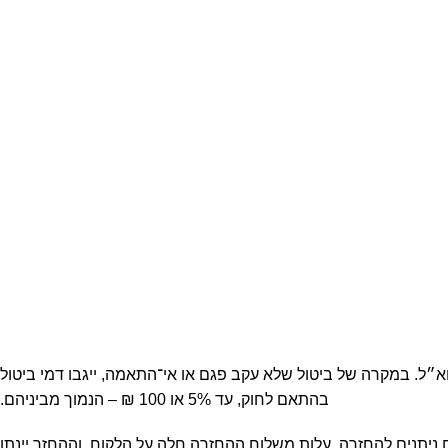
פון או דוא״ל. במקרה של ביטול שלא עקב פגם או אי־התאמה, ייגבו דמי ביטול
בהתאם לחוק, עד 5% או 100 ₪ – הנמוך מביניהם.
ניתנים להחזרה. עלות משלוח ההחזרה חלה על הלקוח, וההחזר יינתן