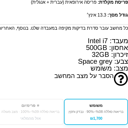
פריסת מקלדת:
פריסה אירופאית (עברית + אנגלית)
גודל מסך:
13.3 אינץ׳
כל מחשב עובר סדרת בדיקות מקיפה במעבדה שלנו. בנוסף, האחריות
מעבד: Intel i7
אחסון: 500GB
זיכרון: 32GB
צבע: Space grey
מצב: משומש
הסבר על מצב המחשב
משומש
⭐ פרימיום
בריאות סוללה ⁦80%–90%⁩ · נבדק ותקין
בריאות סוללה ⁦90%–100%⁩ · מצב מעולה
₪1,700
אזל מהמלאי