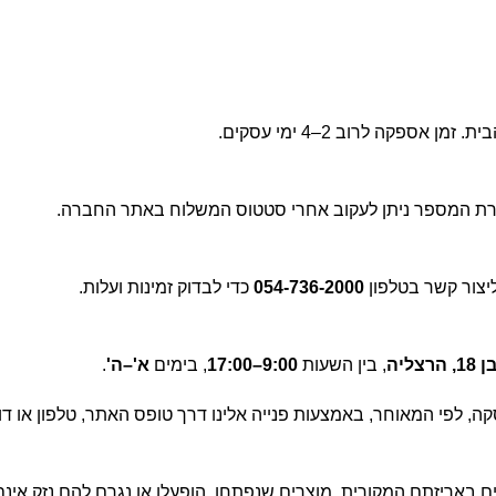
קה לרוב 2–4 ימי עסקים.
ת המספר ניתן לעקוב אחרי סטטוס המשלוח באתר החברה.
יצור קשר בטלפון
054-736-2000
כדי לבדוק זמינות ועלות.
צליה
, בין השעות
9:00–17:00
, בימים
א'–ה'
.
וצר או מסיום העסקה, לפי המאוחר, באמצעות פנייה אלינו דרך טופס האתר, טל
באריזתם המקורית. מוצרים שנפתחו, הופעלו או נגרם להם נזק אינם 