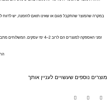
במקרה שהמוצר שהתקבל פגום או שאינו תואם להזמנה, יש לדווח לנו בתוך 48 שעות מקבלת החבילה. לאחר אימות הפגם או אי־ההתאמה, נציע החזר מלא, החלפה או פתרון אחר, ועלות 
זמני האספקה למוצרים הם לרוב 2–
החזר
מוצרים נוספים שעשויים לעניין אותך