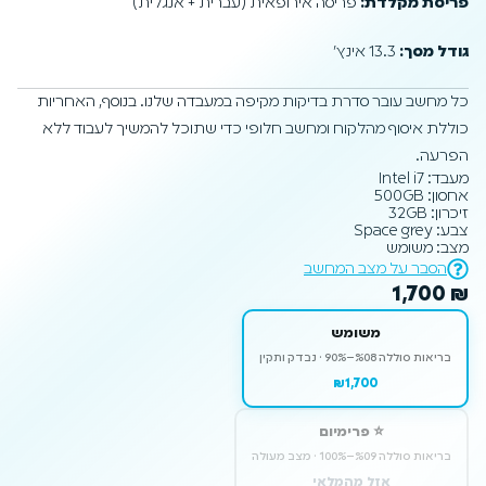
פריסת מקלדת:
פריסה אירופאית (עברית + אנגלית)
גודל מסך:
13.3 אינץ׳
כל מחשב עובר סדרת בדיקות מקיפה במעבדה שלנו. בנוסף, האחריות
כוללת איסוף מהלקוח ומחשב חלופי כדי שתוכל להמשיך לעבוד ללא
הפרעה.
מעבד: Intel i7
אחסון: 500GB
זיכרון: 32GB
צבע: Space grey
מצב: משומש
הסבר על מצב המחשב
1,700
₪
משומש
בריאות סוללה ⁦80%–90%⁩ · נבדק ותקין
₪1,700
⭐ פרימיום
בריאות סוללה ⁦90%–100%⁩ · מצב מעולה
אזל מהמלאי